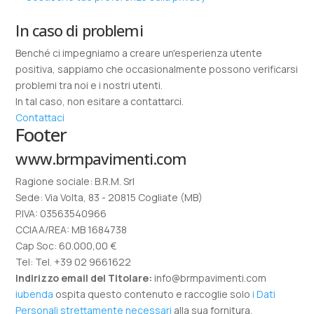
In caso di problemi
Benché ci impegniamo a creare un'esperienza utente
positiva, sappiamo che occasionalmente possono verificarsi
problemi tra noi e i nostri utenti.
In tal caso, non esitare a contattarci.
Contattaci
Footer
www.brmpavimenti.com
Ragione sociale: B.R.M. Srl
Sede: Via Volta, 83 - 20815 Cogliate (MB)
P.IVA: 03563540966
CCIAA/REA: MB 1684738
Cap Soc: 60.000,00 €
Tel: Tel. +39 02 9661622
Indirizzo email del Titolare:
info@brmpavimenti.com
iubenda
ospita questo contenuto e raccoglie solo
i Dati
Personali strettamente necessari
alla sua fornitura.