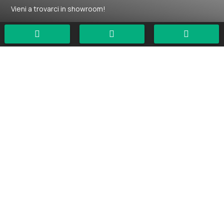
Vieni a trovarci in showroom!



Contattaci
SEDE
Via Volta, 83 – 20815 Cogliate (MB)
TELEFONO
Tel.
+39 02 9661622
EMAIL