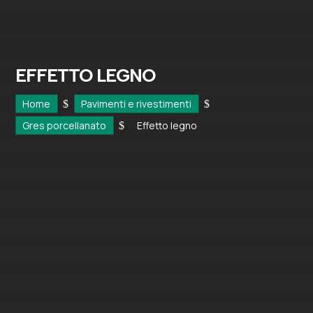
EFFETTO LEGNO
Home
Pavimenti e rivestimenti
$
$
Gres porcellanato
Effetto legno
$